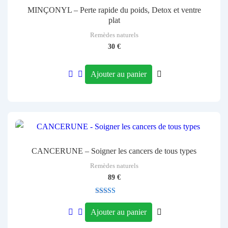
MINÇONYL – Perte rapide du poids, Detox et ventre
plat
Remèdes naturels
30
€
Ajouter au panier
CANCERUNE – Soigner les cancers de tous types
Remèdes naturels
89
€
Note
3.00
Ajouter au panier
sur 5