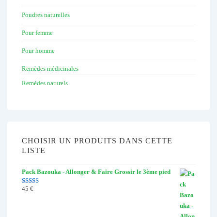
Poudres naturelles
Pour femme
Pour homme
Remèdes médicinales
Remèdes naturels
CHOISIR UN PRODUITS DANS CETTE
LISTE
Pack Bazouka - Allonger & Faire Grossir le 3ème pied
45
€
Note
4.67
sur 5