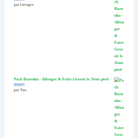
par Georges
Note
5
sur 5
Pack Bazouka - Allonger & Faire Grossir le 3ème pied
par Yao
Note
4
sur
5