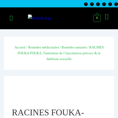
0
Accueil
/
Remèdes médicinales
/
Remèdes naturels
/ RACINES
FOUKA-FOUKA, Traitement de l’éjaculation précoce & la
faiblesse sexuelle
RACINES FOUKA-