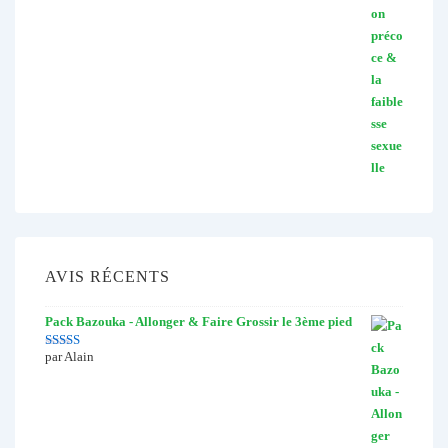
AVIS RÉCENTS
Pack Bazouka - Allonger & Faire Grossir le 3ème pied
par Alain
Note
5
sur 5