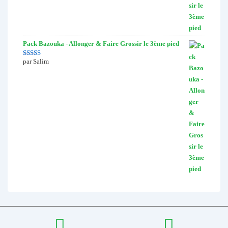
Pack Bazouka - Allonger & Faire Grossir le 3ème pied
par Salim
Note
5
sur 5