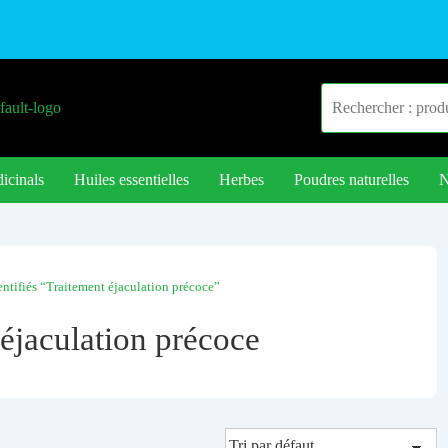
icinals
Huiles essentielles
Herbes
Poudres naturelles
N
entifiés “Traitement éjaculation précoce”
éjaculation précoce