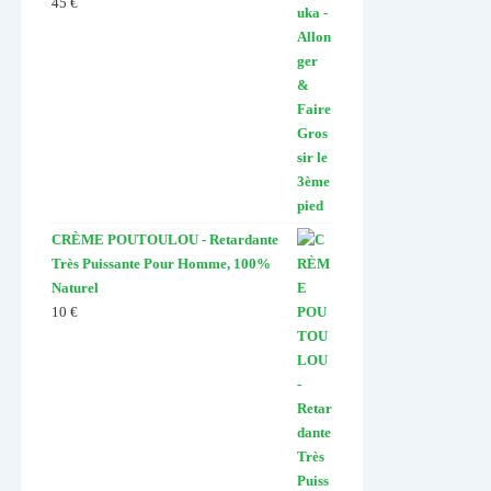
45
€
Note
4.67
sur 5
CRÈME POUTOULOU - Retardante
Très Puissante Pour Homme, 100%
Naturel
10
€