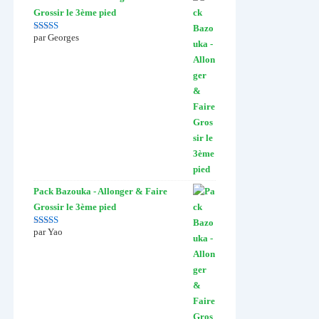
Grossir le 3ème pied
par Georges
Note
5
sur 5
Pack Bazouka - Allonger & Faire
Grossir le 3ème pied
par Yao
Note
4
sur
5