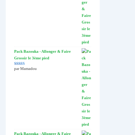
Pack Bazouka - Allonger & Faire
Grossir le 3ème pied
par Mamadou
Note
5
sur 5
Pack Bazouka - Allonger & Faire