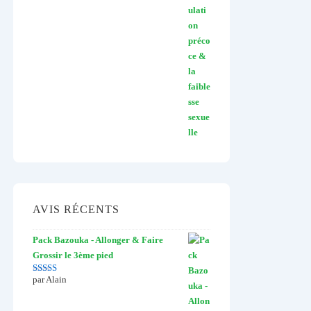
AVIS RÉCENTS
Pack Bazouka - Allonger & Faire
Grossir le 3ème pied
par Alain
Note
5
sur 5