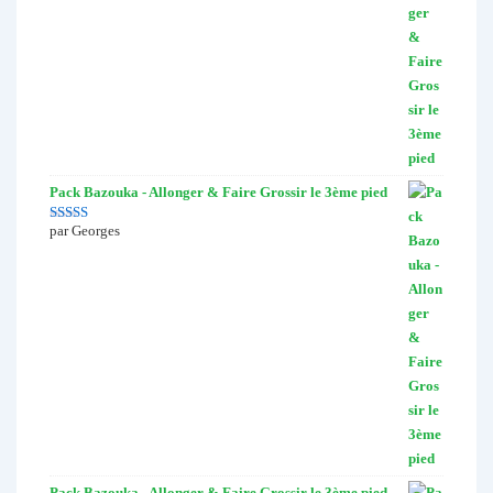
Pack Bazouka - Allonger & Faire Grossir le 3ème pied
par Georges
Note
5
sur 5
Pack Bazouka - Allonger & Faire Grossir le 3ème pied