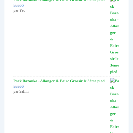
par Yao
Note
4
sur
5
Pack Bazouka - Allonger & Faire Grossir le 3ème pied
par Salim
Note
5
sur 5