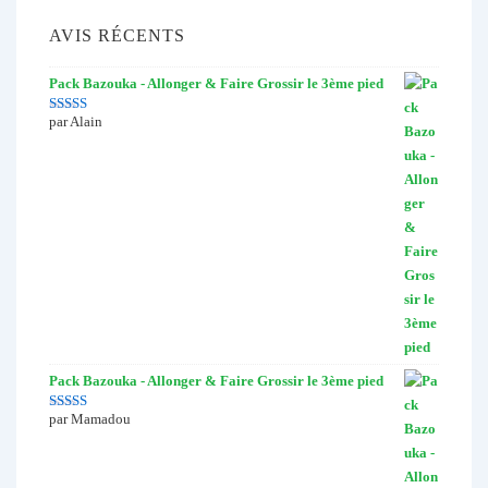
AVIS RÉCENTS
Pack Bazouka - Allonger & Faire Grossir le 3ème pied
par Alain
Note
5
sur 5
Pack Bazouka - Allonger & Faire Grossir le 3ème pied
par Mamadou
Note
5
sur 5