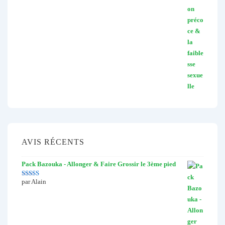
AVIS RÉCENTS
Pack Bazouka - Allonger & Faire Grossir le 3ème pied
par Alain
Note
5
sur 5