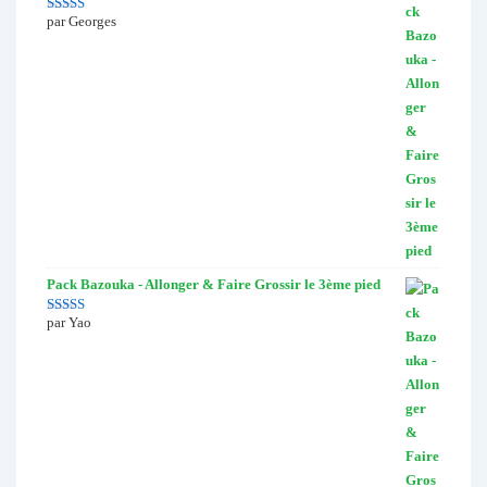
par Georges
Note
5
sur 5
Pack Bazouka - Allonger & Faire Grossir le 3ème pied
par Yao
Note
4
sur
5