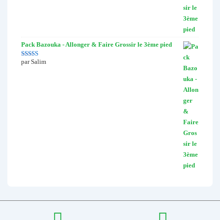
Pack Bazouka - Allonger & Faire Grossir le 3ème pied
par Salim
Note
5
sur 5