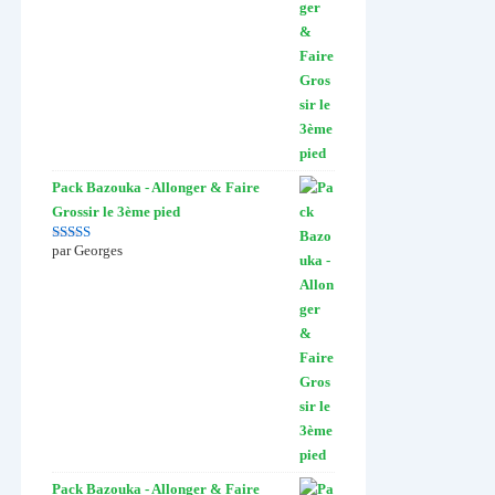
Pack Bazouka - Allonger & Faire
Grossir le 3ème pied
par Georges
Note
5
sur 5
Pack Bazouka - Allonger & Faire