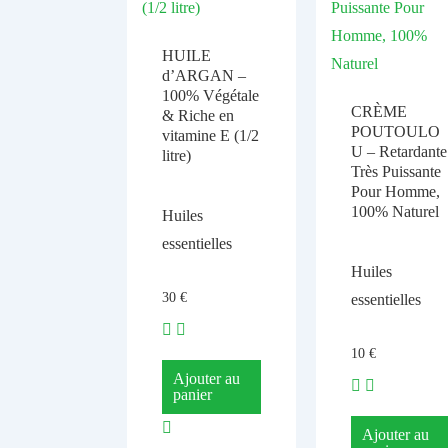
HUILE
d’ARGAN –
100% Végétale
CRÈME
& Riche en
POUTOULO
vitamine E (1/2
U – Retardante
litre)
Très Puissante
Pour Homme,
100% Naturel
Huiles
essentielles
Huiles
30
€
essentielles
10
€
Ajouter au
panier
Ajouter au