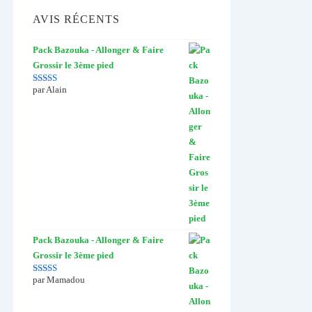
AVIS RÉCENTS
Pack Bazouka - Allonger & Faire
Grossir le 3ème pied
par Alain
Note
5
sur 5
Pack Bazouka - Allonger & Faire
Grossir le 3ème pied
par Mamadou
Note
5
sur 5