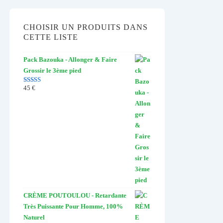
CHOISIR UN PRODUITS DANS
CETTE LISTE
Pack Bazouka - Allonger & Faire
Grossir le 3ème pied
45
€
Note
4.67
sur 5
CRÈME POUTOULOU - Retardante
Très Puissante Pour Homme, 100%
Naturel