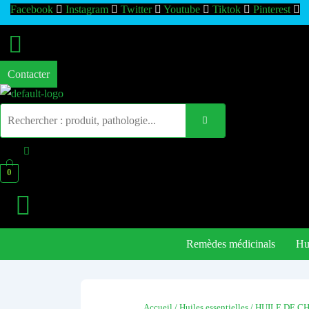
Facebook
Instagram
Twitter
Youtube
Tiktok
Pinterest
Contacter
0
Remèdes médicinals
Hui
Accueil
/
Huiles essentielles
/ HUILE DE CHÉ