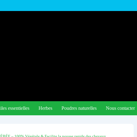
les essentielles
Herbes
Poudres naturelles
Nous contacter
BÉE – 100% Végétale & Facilite la pousse rapide des cheveux