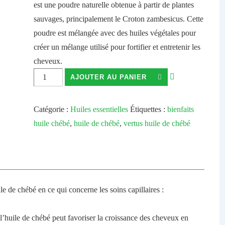
est une poudre naturelle obtenue à partir de plantes
sauvages, principalement le Croton zambesicus.
Cette
poudre est mélangée avec des huiles végétales pour
créer un mélange utilisé pour fortifier et entretenir les
cheveux.
quantité
AJOUTER AU PANIER
de
HUILE
Catégorie :
Huiles essentielles
Étiquettes :
bienfaits
DE
huile chébé
,
huile de chébé
,
vertus huile de chébé
CHÉBÉE
-
100%
Végétale
&
le de chébé en ce qui concerne les soins capillaires :
Facilite
la
l’huile de chébé peut favoriser la croissance des cheveux en