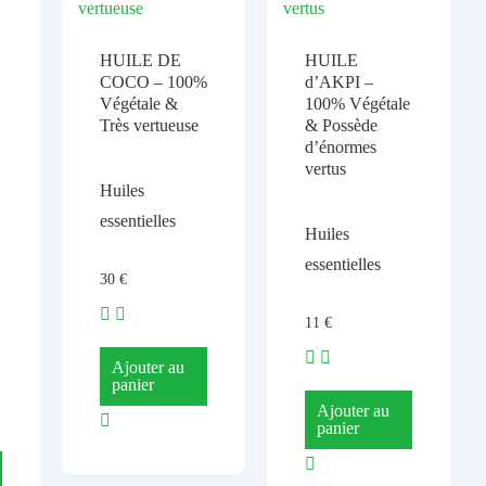
HUILE DE
HUILE
COCO – 100%
d’AKPI –
Végétale &
100% Végétale
Très vertueuse
& Possède
d’énormes
vertus
Huiles
essentielles
Huiles
essentielles
30
€
11
€
Ajouter au
panier
Ajouter au
panier