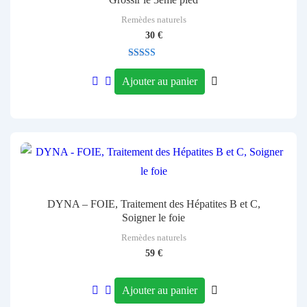
Remèdes naturels
30
€
Note
4.17
Ajouter au panier
sur 5
DYNA – FOIE, Traitement des Hépatites B et C,
Soigner le foie
Remèdes naturels
59
€
Ajouter au panier