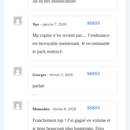
Jai eu des modifications
Yao
–
janvier 7, 2026
Note
4
sur
5
Ma copine n’en revient pas… l’endurance
est incroyable maintenant. Je recommande
le pack renforcé.
Georges
–
février 5, 2026
Note
5
sur 5
parfait
Mamadou
–
février 8, 2026
Note
5
sur 5
Franchement top ! J’ai gagné en volume et
je tiens beaucoup plus longtemps. Zéro