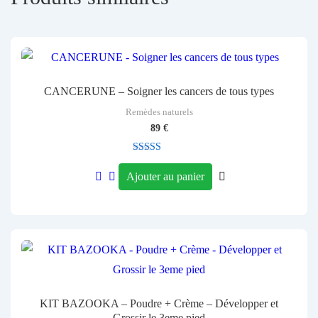
CANCERUNE – Soigner les cancers de tous types
Remèdes naturels
89
€
Note
3.00
Ajouter au panier
sur 5
KIT BAZOOKA – Poudre + Crème – Développer et
Grossir le 3eme pied