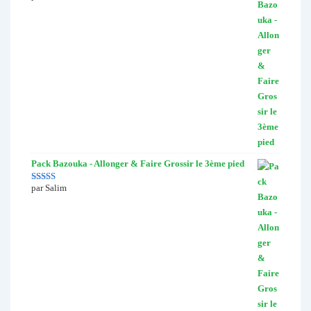
5
Pack Bazouka - Allonger & Faire Grossir le 3ème pied
par Salim
Note
5
sur 5