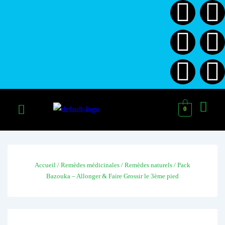
0
Accueil
/
Remèdes médicinales
/
Remèdes naturels
/ Pack
Bazouka – Allonger & Faire Grossir le 3ème pied