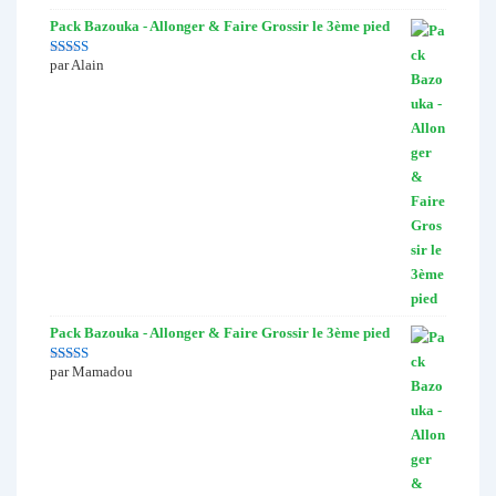
Pack Bazouka - Allonger & Faire Grossir le 3ème pied
par Alain
Note
5
sur 5
Pack Bazouka - Allonger & Faire Grossir le 3ème pied
par Mamadou
Note
5
sur 5