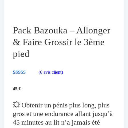
Pack Bazouka – Allonger
& Faire Grossir le 3ème
pied
(
6
avis client)
Noté
6
4.67
sur 5 basé
sur
notations
45
€
client
💥 Obtenir un pénis plus long, plus
gros et une endurance allant jusqu’à
45 minutes au lit n’a jamais été