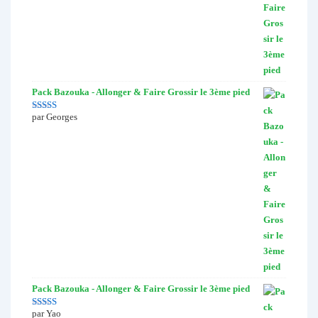
Pack Bazouka - Allonger & Faire Grossir le 3ème pied
par Georges
Note
5
sur 5
Pack Bazouka - Allonger & Faire Grossir le 3ème pied
par Yao
Note
4
sur