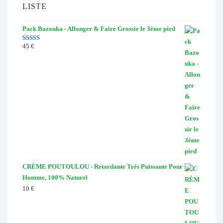
LISTE
Pack Bazouka - Allonger & Faire Grossir le 3ème pied
45
€
Note
4.67
sur 5
CRÈME POUTOULOU - Retardante Très Puissante Pour
Homme, 100% Naturel
10
€