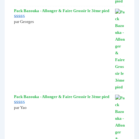
Pack Bazouka - Allonger & Faire Grossir le 3ème pied
par Georges
Note
5
sur 5
Pack Bazouka - Allonger & Faire Grossir le 3ème pied
par Yao
Note
4
sur
5