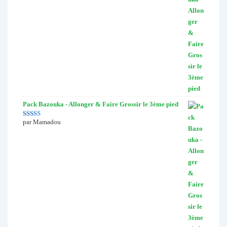
Pack Bazouka - Allonger & Faire Grossir le 3ème pied
par Mamadou
Note
5
sur 5