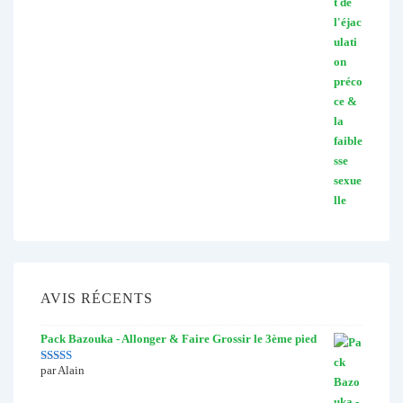
AVIS RÉCENTS
Pack Bazouka - Allonger & Faire Grossir le 3ème pied
par Alain
Note
5
sur 5