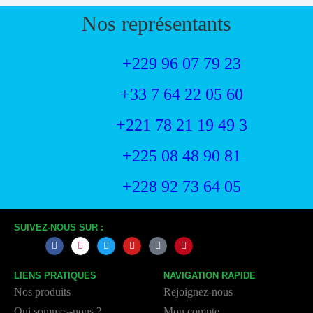
Nos représentants
+229 96 07 79 23
+33 7 64 22 05 60
+221 78 21 19 49 3
+225 08 48 90 81
+228 92 73 64 05
SUIVEZ-NOUS SUR :
LIENS PRATIQUES
NAVIGATION RAPIDE
Nos produits
Rejoignez-nous
Qui sommes-nous ?
Mon compte