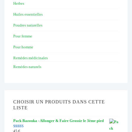
Herbes
Huiles essentielles
Poudres naturelles
Pour femme
Pour homme
Remèdes médicinales
Remèdes naturels
CHOISIR UN PRODUITS DANS CETTE
LISTE
Pack Bazouka - Allonger & Faire Grossir le 3ème pied
45
€
Note
4.67