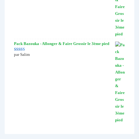
Pack Bazouka - Allonger & Faire Grossir le 3ème pied
par Salim
Note
5
sur 5