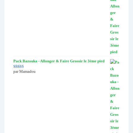
Pack Bazouka - Allonger & Faire Grossir le 3ème pied
par Mamadou
Note
5
sur 5