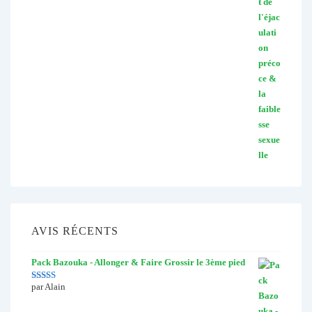
AVIS RÉCENTS
Pack Bazouka - Allonger & Faire Grossir le 3ème pied
par Alain
Note
5
sur 5