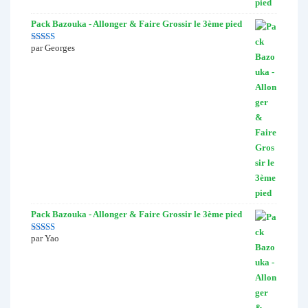
Pack Bazouka - Allonger & Faire Grossir le 3ème pied
par Georges
Note
5
sur 5
Pack Bazouka - Allonger & Faire Grossir le 3ème pied
par Yao
Note
4
sur
5