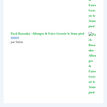
Pack Bazouka - Allonger & Faire Grossir le 3ème pied
par Salim
Note
5
sur 5