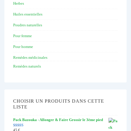
Herbes
Huiles essentielles
Poudres naturelles
Pour femme
Pour homme
Remèdes médicinales
Remèdes naturels
CHOISIR UN PRODUITS DANS CETTE
LISTE
Pack Bazouka - Allonger & Faire Grossir le 3ème pied
45
€
Note
4.67