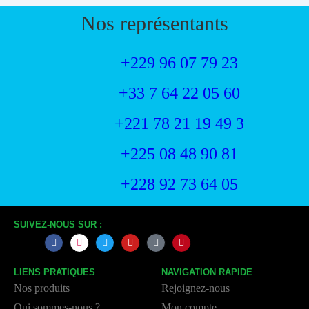
Nos représentants
+229 96 07 79 23
+33 7 64 22 05 60
+221 78 21 19 49 3
+225 08 48 90 81
+228 92 73 64 05
SUIVEZ-NOUS SUR :
LIENS PRATIQUES
NAVIGATION RAPIDE
Nos produits
Rejoignez-nous
Qui sommes-nous ?
Mon compte