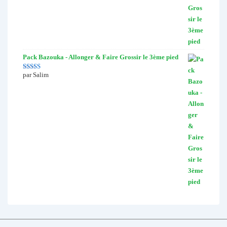
Pack Bazouka - Allonger & Faire Grossir le 3ème pied
par Salim
Note
5
sur 5