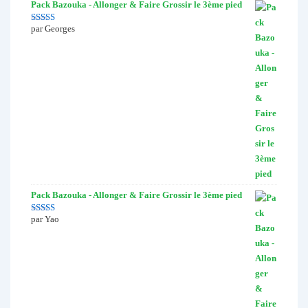
Pack Bazouka - Allonger & Faire Grossir le 3ème pied
par Georges
Note
5
sur 5
Pack Bazouka - Allonger & Faire Grossir le 3ème pied
par Yao
Note
4
sur
5