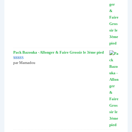
Pack Bazouka - Allonger & Faire Grossir le 3ème pied
par Mamadou
Note
5
sur 5