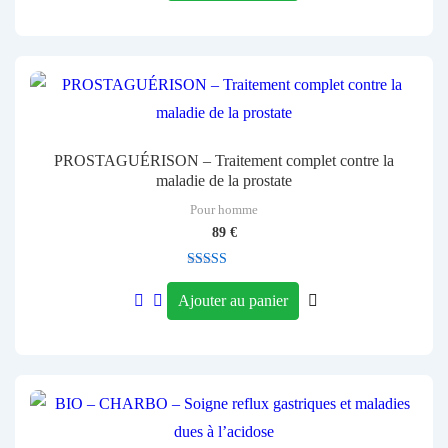
PROSTAGUÉRISON – Traitement complet contre la
maladie de la prostate
Pour homme
89
€
Note
4.00
Ajouter au panier
sur 5