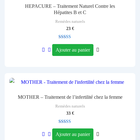
HEPACURE – Traitement Naturel Contre les
Hépatites B et C
Remèdes naturels
23
€
Note
5.00
Ajouter au panier
sur 5
MOTHER – Traitement de l’infertilité chez la femme
Remèdes naturels
33
€
Note
5.00
Ajouter au panier
sur 5