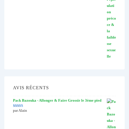
AVIS RÉCENTS
Pack Bazouka - Allonger & Faire Grossir le 3ème pied
par Alain
Note
5
sur 5