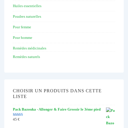
Huiles essentielles
Poudres naturelles
Pour femme
Pour homme
Remèdes médicinales
Remèdes naturels
CHOISIR UN PRODUITS DANS CETTE
LISTE
Pack Bazouka - Allonger & Faire Grossir le 3ème pied
45
€
Note
4.67
sur 5