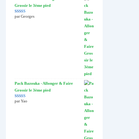
Grossir le 3ème pied
par Georges
Note
5
sur 5
Pack Bazouka - Allonger & Faire
Grossir le 3ème pied
par Yao
Note
4
sur
5