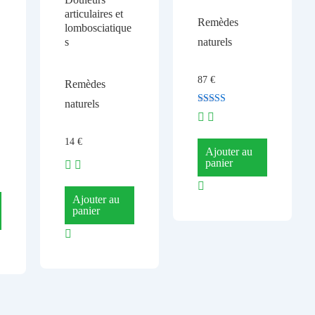
articulaires et
Remèdes
lombosciatique
s
naturels
87
€
Remèdes
naturels
Note
4.50
sur 5
14
€
Ajouter au
panier
Ajouter au
panier