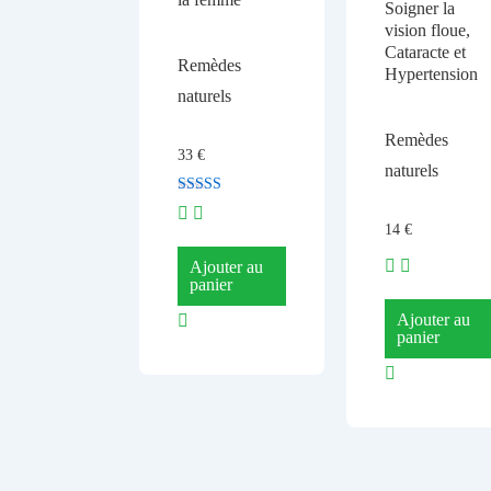
Soigner la
vision floue,
Cataracte et
Remèdes
Hypertension
naturels
Remèdes
33
€
naturels
Note
5.00
14
€
sur 5
Ajouter au
panier
Ajouter au
panier