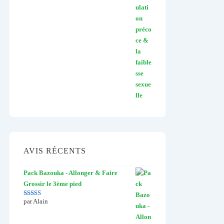
AVIS RÉCENTS
Pack Bazouka - Allonger & Faire
Grossir le 3ème pied
par Alain
Note
5
sur 5