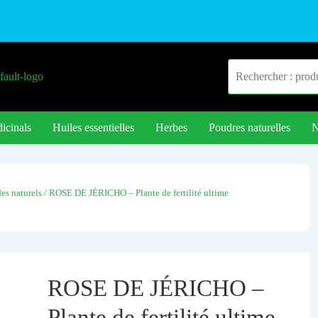
icinals
Huiles essentielles
Herbes
Poudres naturelles
N
s naturels
/ ROSE DE JÉRICHO – Plante de fertilité ultime
ROSE DE JÉRICHO –
Plante de fertilité ultime