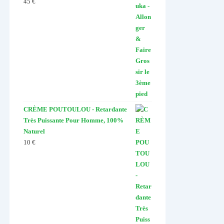
45
€
Note
4.67
sur 5
CRÈME POUTOULOU - Retardante
Très Puissante Pour Homme, 100%
Naturel
10
€