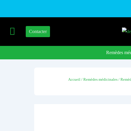
Contacter
Remèdes méd
Accueil
/
Remèdes médicinales
/
Remède