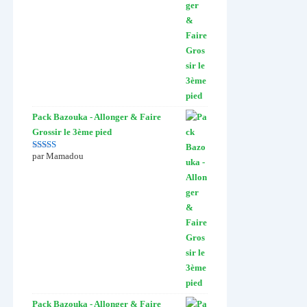
Pack Bazouka - Allonger & Faire
Grossir le 3ème pied
par Mamadou
Note
5
sur 5
Pack Bazouka - Allonger & Faire