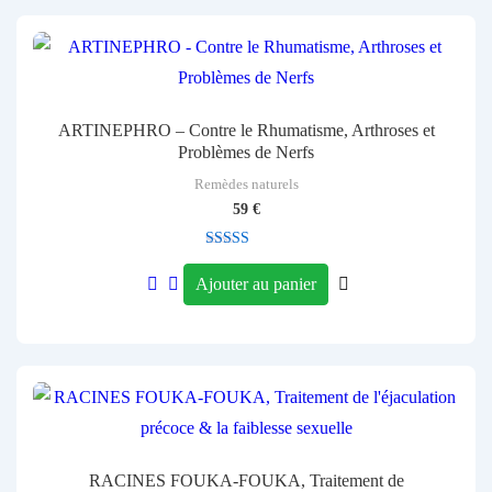
ARTINEPHRO – Contre le Rhumatisme, Arthroses et
Problèmes de Nerfs
Remèdes naturels
59
€
Note
4.00
Ajouter au panier
sur 5
RACINES FOUKA-FOUKA, Traitement de