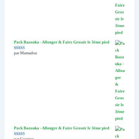
Pack Bazouka - Allonger & Faire Grossir le 3ème pied
par Mamadou
Note
5
sur 5
Pack Bazouka - Allonger & Faire Grossir le 3ème pied
par Georges