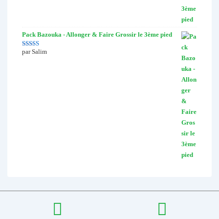
Pack Bazouka - Allonger & Faire Grossir le 3ème pied
par Salim
Note
5
sur 5