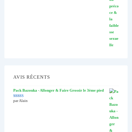
AVIS RÉCENTS
Pack Bazouka - Allonger & Faire Grossir le 3ème pied
par Alain
Note
5
sur 5