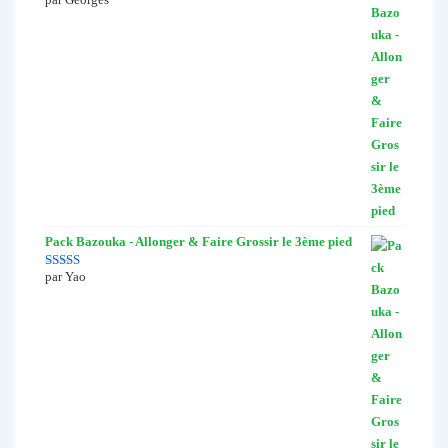
Note
5
sur 5
Pack Bazouka - Allonger & Faire Grossir le 3ème pied
par Yao
Note
4
sur
5