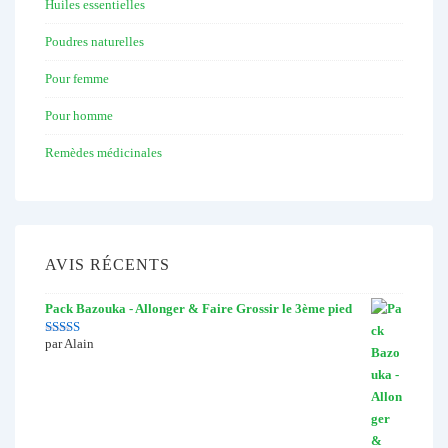
Huiles essentielles
Poudres naturelles
Pour femme
Pour homme
Remèdes médicinales
AVIS RÉCENTS
Pack Bazouka - Allonger & Faire Grossir le 3ème pied
par Alain
Note
5
sur 5