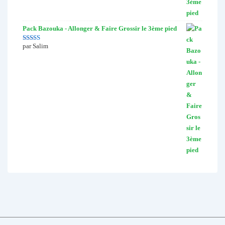
Pack Bazouka - Allonger & Faire Grossir le 3ème pied
par Salim
Note
5
sur 5