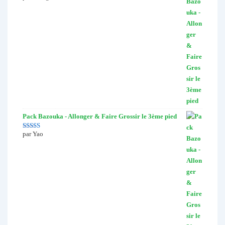
Pack Bazouka - Allonger & Faire Grossir le 3ème pied
par Yao
Note
4
sur
5