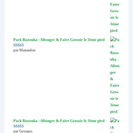
Pack Bazouka - Allonger & Faire Grossir le 3ème pied
par Mamadou
Note
5
sur 5
Pack Bazouka - Allonger & Faire Grossir le 3ème pied
par Georges
Note
5
sur 5